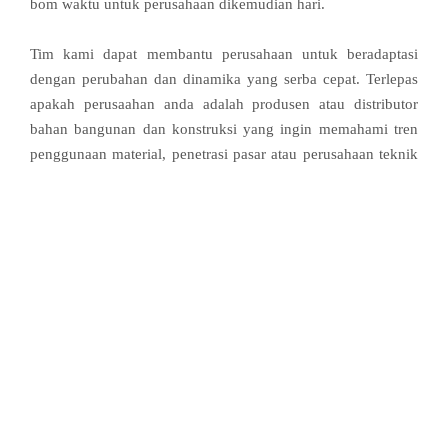
bom waktu untuk perusahaan dikemudian hari.
Tim kami dapat membantu perusahaan untuk beradaptasi
dengan perubahan dan dinamika yang serba cepat. Terlepas
apakah perusaahan anda adalah produsen atau distributor
bahan bangunan dan konstruksi yang ingin memahami tren
penggunaan material, penetrasi pasar atau perusahaan teknik
dan pengadaan yang dalam sektor konstruksi jalan raya dan
jalan raya, tim ahli kami akan membantu meningkatkan
kinerja perusahaan anda kearah yang tidak pernah anda
bayangkan.
Our client portfolio
See how we’ve helped ambitious clients