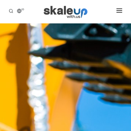
ID
INDUSTRIES
BUSINESS HEALTH SCANNING
HOW WE HELP
INSIGHT
ABOUT
CAREER
TOOLS ASSESSMENT