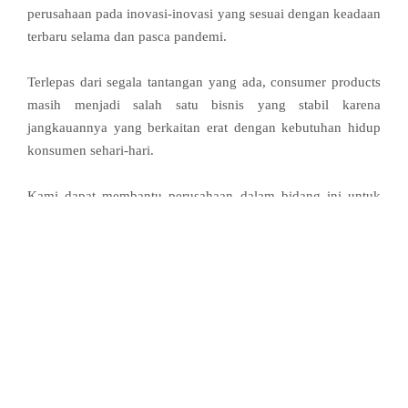
perusahaan pada inovasi-inovasi yang sesuai dengan keadaan
terbaru selama dan pasca pandemi.
Terlepas dari segala tantangan yang ada, consumer products
masih menjadi salah satu bisnis yang stabil karena
jangkauannya yang berkaitan erat dengan kebutuhan hidup
konsumen sehari-hari.
Kami dapat membantu perusahaan dalam bidang ini untuk
melakukan efektivitas dan efisiensi perusahaan dalam proses
bisnis yang berjalan. Serta melakukan analisa pasar yang
sesuai untuk keberlangsungan inovasi produk terbaru.
Menciptakan strategi perusahaan yang sesuai untuk merubah
tantangan menjadi peluang.