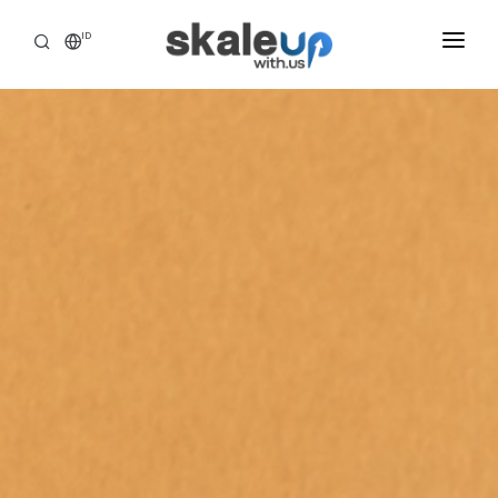
ID
INDUSTRIES
BUSINESS HEALTH SCANNING
HOW WE HELP
INSIGHT
ABOUT
CAREER
TOOLS ASSESSMENT