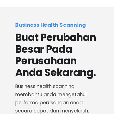
Kenapa ERP Tailor-Made Itu Kunci
UKM Naik Kelas: Jangan Cuma Asal
Plug-and-Play!!
Business Health Scanning
Buat Perubahan
Besar Pada
Perusahaan
Anda Sekarang.
Business health scanning
membantu anda mengetahui
performa perusahaan anda
secara cepat dan menyeluruh.