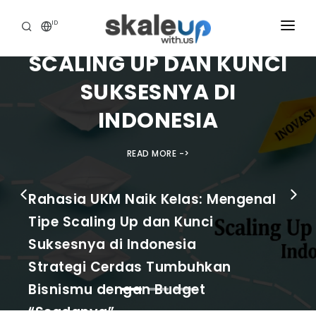
RAHASIA UKM NAIK
ID
KELAS: MENGENAL TIPE
SCALING UP DAN KUNCI
INDUSTRIES
SUKSESNYA DI
BUSINESS HEALTH SCANNING
INDONESIA
HOW WE HELP
READ MORE ->
INSIGHT
ABOUT
Rahasia UKM Naik Kelas: Mengenal
CAREER
Tipe Scaling Up dan Kunci
Suksesnya di Indonesia
TOOLS ASSESSMENT
Strategi Cerdas Tumbuhkan
Bisnismu dengan Budget
“Seadanya”