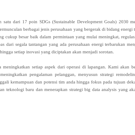
h satu dari 17 poin SDGs (Sustainable Development Goals) 2030 me
 bermunculan berbagai jenis perusahaan yang bergerak di bidang energi
ng cukup besar baik dalam permintaan yang mulai meningkat, regula
pas dari segala tantangan yang ada perusahaan energi terbarukan men
hingga setiap inovasi yang diciptakan akan menjadi sorotan.
 meningkatkan setiap aspek dari operasi di lapangan. Kami akan 
, meningkatkan pengalaman pelanggan, menyusun strategi remodeli
ggali kemampuan dan potensi tim anda hingga fokus pada tujuan dekar
n teknologi baru dan menerapkan strategi big data analysis yang a