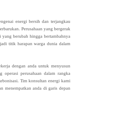
ngenai energi bersih dan terjangkau
 terbarukan. Perusahaan yang bergerak
si yang berubah hingga bertambahnya
jadi titik harapan warga dunia dalam
bekerja dengan anda untuk menyusun
ng operasi perusahaan dalam rangka
bonisasi. Tim konsultan energi kami
kan menempatkan anda di garis depan