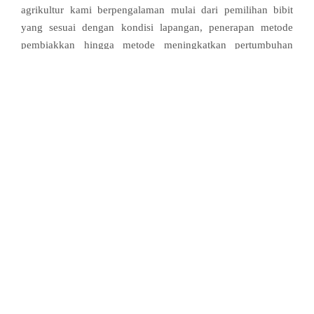
agrikultur kami berpengalaman mulai dari pemilihan bibit
yang sesuai dengan kondisi lapangan, penerapan metode
pembiakkan hingga metode meningkatkan pertumbuhan
panen yang konsisten.
Our client portfolio
See how we’ve helped ambitious clients
achieve extraordinary outcomes.