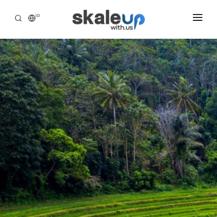
ID
INDUSTRIES
BUSINESS HEALTH SCANNING
HOW WE HELP
INSIGHT
ABOUT
CAREER
TOOLS ASSESSMENT