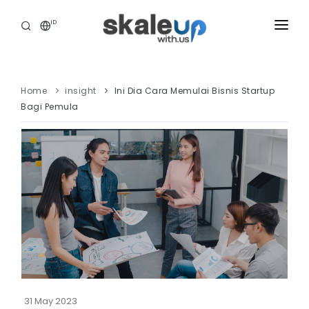
ID
INDUSTRIES
BUSINESS HEALTH SCANNING
Home
insight
Ini Dia Cara Memulai Bisnis Startup
Bagi Pemula
HOW WE HELP
INSIGHT
ABOUT
CAREER
TOOLS ASSESSMENT
31 May 2023