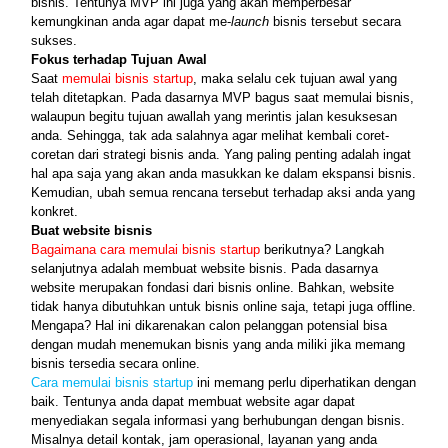
bisnis. Tentunya MVP ini juga yang akan memperbesar 
kemungkinan anda agar dapat me-
launch 
bisnis tersebut secara 
sukses. 
Fokus terhadap Tujuan Awal
Saat 
memulai bisnis startup
, maka selalu cek tujuan awal yang 
telah ditetapkan. Pada dasarnya MVP bagus saat memulai bisnis, 
walaupun begitu tujuan awallah yang merintis jalan kesuksesan 
anda. Sehingga,
tak ada salahnya agar melihat kembali coret-
coretan dari strategi bisnis anda. Yang paling penting adalah ingat 
hal apa saja yang akan anda masukkan ke dalam ekspansi bisnis. 
Kemudian, ubah semua rencana tersebut terhadap aksi anda yang 
konkret.
Buat website bisnis
Bagaimana cara memulai bisnis startup 
berikutnya? Langkah 
selanjutnya adalah membuat website bisnis. Pada dasarnya 
website merupakan fondasi dari bisnis online. Bahkan, website 
tidak hanya dibutuhkan untuk bisnis online saja, tetapi juga offline. 
Mengapa? Hal ini dikarenakan calon pelanggan potensial bisa 
dengan mudah menemukan bisnis yang anda miliki jika memang 
bisnis tersedia secara online.
Cara memulai bisnis startup 
ini memang perlu diperhatikan dengan 
baik. Tentunya anda dapat membuat website agar dapat 
menyediakan segala informasi yang berhubungan dengan bisnis. 
Misalnya detail kontak, jam operasional, layanan yang anda 