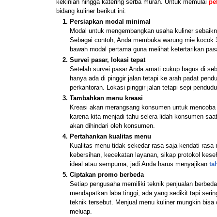
kekinian hingga katering serba murah. Untuk memulai 
pe
bidang kuliner berikut ini:
Persiapkan modal minimal
Modal untuk mengembangkan usaha kuliner sebaiknya
Sebagai contoh, Anda membuka warung mie kocok 3 r
bawah modal pertama guna melihat ketertarikan pa
Survei pasar, lokasi tepat
Setelah survei pasar Anda amati cukup bagus di seb
hanya ada di pinggir jalan tetapi ke arah padat pen
perkantoran. Lokasi pinggir jalan tetapi sepi pendu
Tambahkan menu kreasi 
Kreasi akan merangsang konsumen untuk mencoba b
karena kita menjadi tahu selera lidah konsumen saat
akan dihindari oleh konsumen.
Pertahankan kualitas menu 
Kualitas menu tidak sekedar rasa saja kendati rasa
kebersihan, kecekatan layanan, sikap protokol kes
ideal atau sempurna, jadi Anda harus menyajikan 
ta
Ciptakan promo berbeda 
Setiap pengusaha memiliki teknik penjualan berbed
mendapatkan laba tinggi, ada yang sedikit tapi ser
teknik tersebut. Menjual menu kuliner mungkin bisa
meluap. 