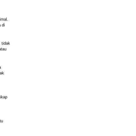
mal. 
di 
tidak 
tau 
 
ak 
 
kap 
u 