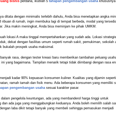
luang bisnis
 perdana, ikutilah 5 
tahapan
pengembangan usaha
 khususnya 
 ditata dengan minimalis terlebih dahulu, Anda bisa menetapkan angka mini
ibuan di rumah, ingin membuka lagi di tempat berbeda, modal yang tersedia 
sar. Jika makin meningkat, Anda bisa meminjam ke pihak UMKM. 
uah lokasi A maka tinggal mempertahankan yang sudah ada. Lokasi strategis 
duduk, dekat dengan fasilitas umum seperti rumah sakit, pemukiman, sekolah a
duk bukalah prospek usaha maksimal. 
anyak rasa, dengan tester kreasi baru memberikan tambahan peluang usaha
 ini yang bagaimana. Tampilan menarik tetapi tidak diimbangi dengan rasa en
 menjadi kadar 90% kepuasan konsumen kuliner. Kualitas yang dijamin seperti
ehatan, ramah tamah dan fisik menu. Ada beberapa konsumen yang memiliki si
hapan
pengembangan usaha 
sesuai karakter pasar. 
a dalam pengelola keuntungan, ada yang membanderol harga tinggi untuk 
ing dan ada juga yang menggabungkan keduanya. Anda boleh memilih salah sat
 dengan laba dikit tetapi banyak yang membeli sehingga pemasukan menjadi 