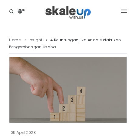
ID
INDUSTRIES
BUSINESS HEALTH SCANNING
Home
insight
4 Keuntungan jika Anda Melakukan
Pengembangan Usaha
HOW WE HELP
INSIGHT
ABOUT
CAREER
TOOLS ASSESSMENT
05 April 2023